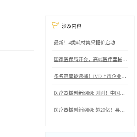
涉及内容
最新！4类耗材集采报价启动
国家医保局开会，高端医疗器械重大利好
多名高管被逮捕！IVD上市企业年亏损1576万！
医疗器械创新网网: 刚刚！中国生化试剂元老去世！
医疗器械创新网网: 超20亿！县域医疗设备采购大爆发（附清单）