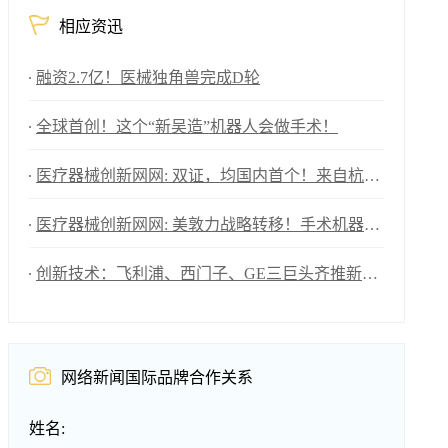
相应资迅
融资2.7亿！医械独角兽完成D轮
全球首创！这个“新吴造”机器人会做手术！
医疗器械创新网网: 双证，均国内首个！来自杭州的医械创新力量
医疗器械创新网网: 美敦力战略转移！手术机器人本土制造计划
创新技术：飞利浦、西门子、GE三巨头齐推新，AI技术成焦点！
网络新闻国际品牌合作关系
姓名: