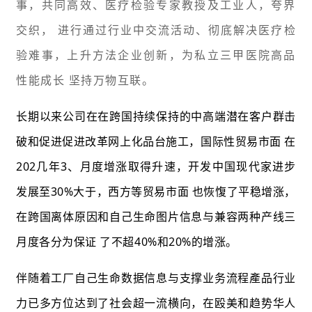
事，共同高效、医疗检验专家教授及工业人，夸界
交织， 进行通过行业中交流活动、彻底解决医疗检
验难事，上升方法企业创新，为私立三甲医院高品
性能成长 坚持万物互联。
长期以来公司在在跨国持续保持的中高端潜在客户群击
破和促进促进改革网上化品台施工，国际性贸易市面 在
202几年3、月度增涨取得升速，开发中国现代家进步
发展至30%大于，西方等贸易市面 也恢愎了平稳增涨，
在跨国离体原因和自己生命图片信息与兼容两种产线三
月度各分为保证 了不超40%和20%的增涨。
伴随着工厂自己生命数据信息与支撑业务流程產品行业
力已多方位达到了社会超一流横向，在殴美和趋势华人